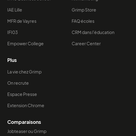
IAE Lille
Grimp Store
MFR de Vayres
FAQ écoles
IFI03
CRM dans l'éducation
Empower College
Career Center
Plus
La vie chez Grimp
On recrute
Espace Presse
Extension Chrome
Comparaisons
Jobteaser ou Grimp