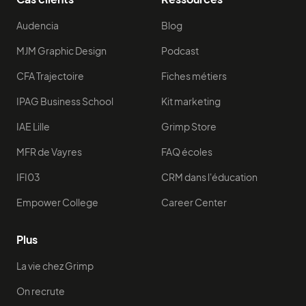
Audencia
Blog
MJM Graphic Design
Podcast
CFA Trajectoire
Fiches métiers
IPAG Business School
Kit marketing
IAE Lille
Grimp Store
MFR de Vayres
FAQ écoles
IFI03
CRM dans l'éducation
Empower College
Career Center
Plus
La vie chez Grimp
On recrute