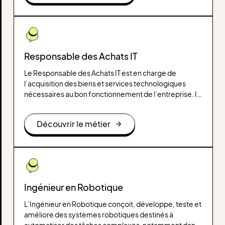
Responsable des Achats IT
Le Responsable des Achats IT est en charge de
l’acquisition des biens et services technologiques
nécessaires au bon fonctionnement de l’entreprise. Il
sélectionne et négocie les achats liés aux
équipements informatiques, logiciels, services cloud
Découvrir le métier
et autres solutions IT, tout en optimisant les coûts et en
garantissant la qualité et la conformité des produits et
services.
Ingénieur en Robotique
L’Ingénieur en Robotique conçoit, développe, teste et
améliore des systèmes robotiques destinés à
automatiser des tâches complexes, notamment dans