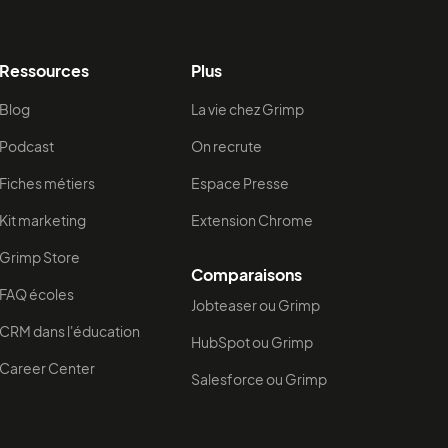
Ressources
Plus
Blog
La vie chez Grimp
Podcast
On recrute
Fiches métiers
Espace Presse
Kit marketing
Extension Chrome
Grimp Store
Comparaisons
FAQ écoles
Jobteaser ou Grimp
CRM dans l'éducation
HubSpot ou Grimp
Career Center
Salesforce ou Grimp