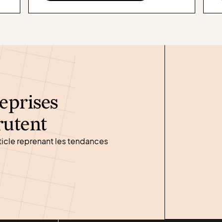
eprises
rutent
ticle reprenant les tendances