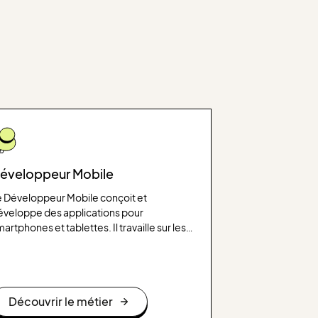
éveloppeur Mobile
e Développeur Mobile conçoit et
éveloppe des applications pour
artphones et tablettes. Il travaille sur les
pects techniques et visuels de
application, en s’assurant qu’elle est
tuitive, performante et adaptée aux
soins des utilisateurs.
Découvrir le métier