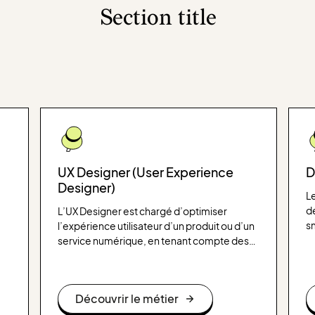
Section title
UX Designer (User Experience
D
Designer)
L
d
L’UX Designer est chargé d’optimiser
sm
l’expérience utilisateur d’un produit ou d’un
as
service numérique, en tenant compte des
l’
s
besoins des utilisateurs. Son objectif est de
in
on
rendre l’interface intuitive, agréable et
be
s
fonctionnelle pour les utilisateurs finaux.
Découvrir le métier