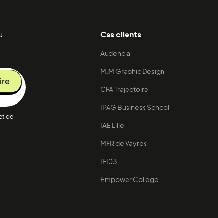
u
Cas clients
Audencia
MJM Graphic Design
CFA Trajectoire
IPAG Business School
 et de
IAE Lille
MFR de Vayres
IFI03
Empower College