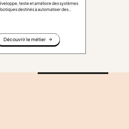
éveloppe, teste et améliore des systèmes
obotiques destinés à automatiser des
âches complexes, notamment dans les
cteurs industriels, médicaux ou
chnologiques. Il allie ses compétences en
catronique, en intelligence artificielle et
Découvrir le métier
n systèmes embarqués pour créer des
bots capables d’interagir avec leur
nvironnement de manière autonome ou
emi-autonome.