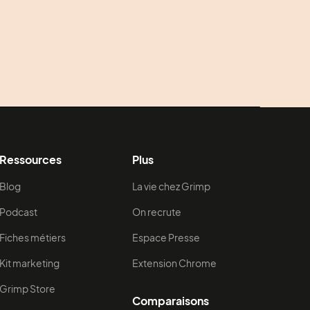
Ressources
Plus
Blog
La vie chez Grimp
Podcast
On recrute
Fiches métiers
Espace Presse
Kit marketing
Extension Chrome
Grimp Store
Comparaisons