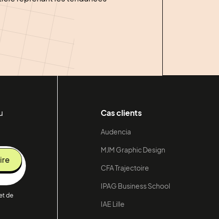
u
Cas clients
Audencia
MJM Graphic Design
CFA Trajectoire
IPAG Business School
 et de
IAE Lille