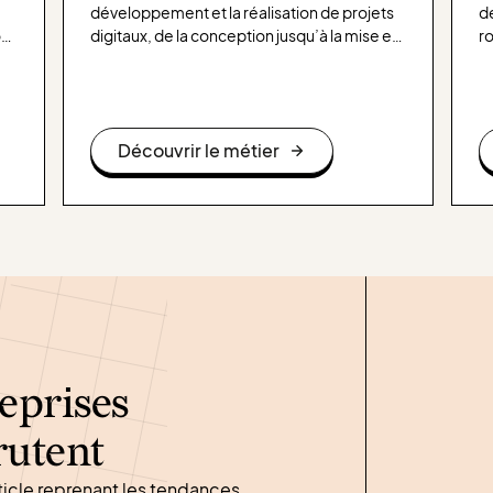
développement et la réalisation de projets
d
ou
digitaux, de la conception jusqu’à la mise en
r
ligne, en coordonnant les équipes internes
t
et externes pour assurer le respect des
se
délais, du budget et des objectifs.
te
mé
Découvrir le métier
e
ro
e
s
eprises
rutent
ticle reprenant les tendances