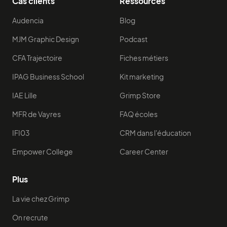
Cas clients
Ressources
Audencia
Blog
MJM Graphic Design
Podcast
CFA Trajectoire
Fiches métiers
IPAG Business School
Kit marketing
IAE Lille
Grimp Store
MFR de Vayres
FAQ écoles
IFI03
CRM dans l'éducation
Empower College
Career Center
Plus
La vie chez Grimp
On recrute