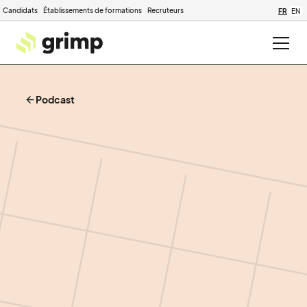
Candidats
Établissements de formations
Recruteurs
FR
EN
Podcast
Saison 1
|
32 min
|
26
janvier 2023