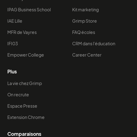
IPAG Business School
Kit marketing
IAE Lille
Grimp Store
MFR de Vayres
FAQ écoles
IFI03
CRM dans l'éducation
Empower College
Career Center
Plus
La vie chez Grimp
On recrute
Espace Presse
Extension Chrome
Comparaisons