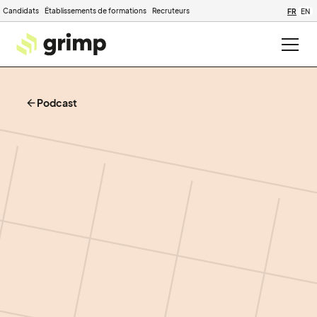
Candidats
Établissements de formations
Recruteurs
FR
EN
Podcast
Saison 1
|
1h01
|
6
avril 2023