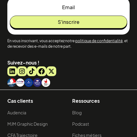
En vous inscrivant, vous acceptez notre
politique de confidentialité
, et
de recevoir des e-mails de notre part.
Suivez-nous !
Cas clients
Ressources
Audencia
Blog
MJM Graphic Design
Podcast
CFA Trajectoire
Fiches métiers